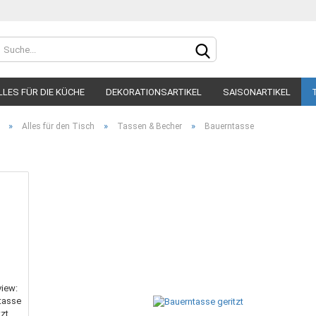
Sprache auswählen
LLES FÜR DIE KÜCHE
DEKORATIONSARTIKEL
SAISONARTIKEL
Lieferland
»
»
»
Alles für den Tisch
Tassen & Becher
Bauerntasse
Konto
Passw