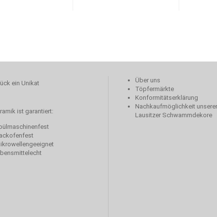
Über uns
ück ein Unikat
Töpfermärkte
Konformitätserklärung
Nachkaufmöglichkeit unserer
amik ist garantiert:
Lausitzer Schwammdekore
ülmaschinenfest
ackofenfest
krowellengeeignet
bensmittelecht