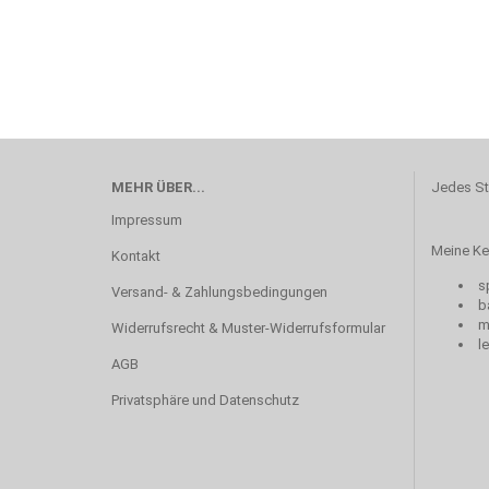
MEHR ÜBER...
Jedes St
Impressum
Meine Ker
Kontakt
sp
Versand- & Zahlungsbedingungen
b
mi
Widerrufsrecht & Muster-Widerrufsformular
le
AGB
Privatsphäre und Datenschutz