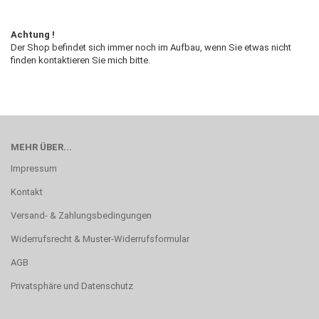
Achtung !
Der Shop befindet sich immer noch im Aufbau, wenn Sie etwas nicht
finden kontaktieren Sie mich bitte.
MEHR ÜBER...
Impressum
Kontakt
Versand- & Zahlungsbedingungen
Widerrufsrecht & Muster-Widerrufsformular
AGB
Privatsphäre und Datenschutz