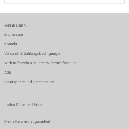
MEHR ÜBER...
Impressum
Kontakt
Versand- & Zahlungsbedingungen
Widerrufsrecht & Muster-Widerrufsformular
AGB
Privatsphäre und Datenschutz
Jedes Stück ein Unikat
Meine Keramik ist garantiert: