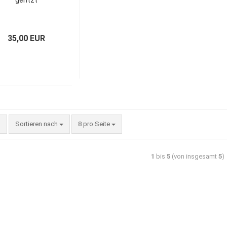
geritzt
35,00 EUR
Sortieren nach
8 pro Seite
1
bis
5
(von insgesamt
5
)