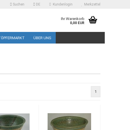
Suchen
DE
Kundenlogin
Merkzettel
Ihr Warenkorb
0,00 EUR
TÖPFERMARKT
ÜBER UNS
 erstellen
1
ort vergessen?