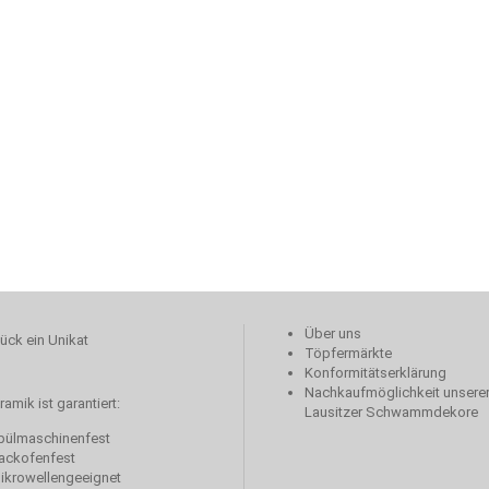
Über uns
ück ein Unikat
Töpfermärkte
Konformitätserklärung
Nachkaufmöglichkeit unserer
amik ist garantiert:
Lausitzer Schwammdekore
ülmaschinenfest
ackofenfest
krowellengeeignet